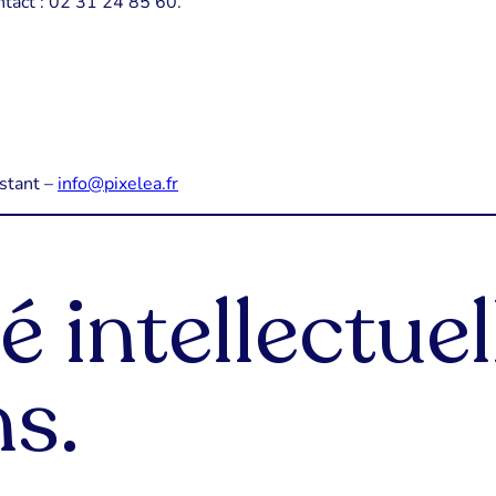
tact : 02 31 24 85 60.
stant –
info@pixelea.fr
é intellectuel
s.