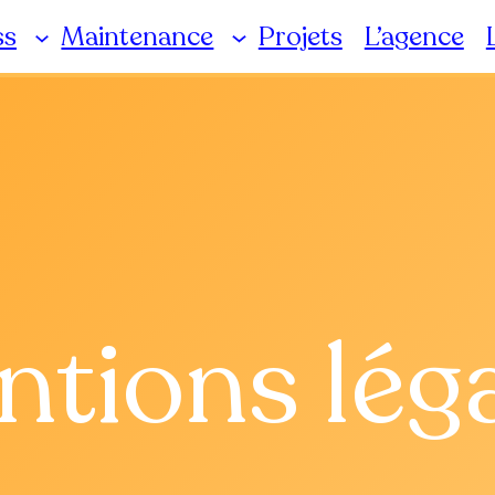
ss
Maintenance
Projets
L’agence
tions lég