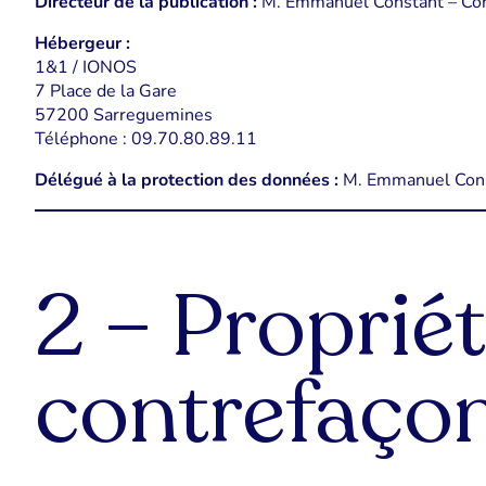
Directeur de la publication :
M. Emmanuel Constant – Con
Hébergeur :
1&1 / IONOS
7 Place de la Gare
57200 Sarreguemines
Téléphone : 09.70.80.89.11
Délégué à la protection des données :
M. Emmanuel Con
2 – Propriét
contrefaçon