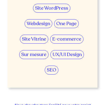
Site WordPress
Webdesign
One Page
Site Vitrine
E-commerce
Sur mesure
UX/UI Design
SEO